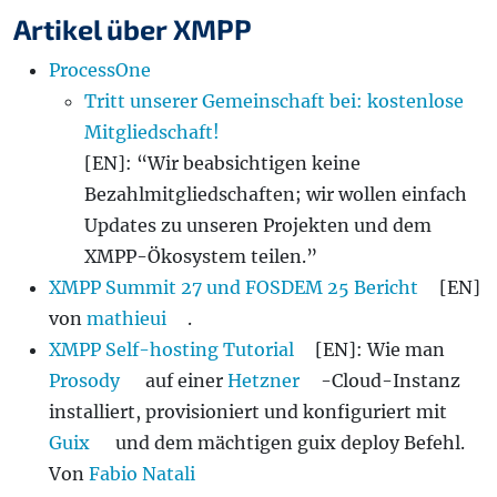
Artikel über XMPP
ProcessOne
Tritt unserer Gemeinschaft bei: kostenlose
Mitgliedschaft!
[EN]: “Wir beabsichtigen keine
Bezahlmitgliedschaften; wir wollen einfach
Updates zu unseren Projekten und dem
XMPP-Ökosystem teilen.”
XMPP Summit 27 und FOSDEM 25 Bericht
[EN]
von
mathieui
.
XMPP Self-hosting Tutorial
[EN]: Wie man
Prosody
auf einer
Hetzner
-Cloud-Instanz
installiert, provisioniert und konfiguriert mit
Guix
und dem mächtigen guix deploy Befehl.
Von
Fabio Natali