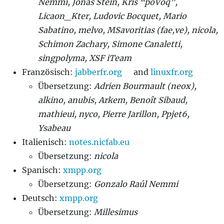
Nemmi, Jonas Stein, Kris “poVoq”,
Licaon_Kter, Ludovic Bocquet, Mario
Sabatino, melvo, MSavoritias (fae,ve), nicola,
Schimon Zachary, Simone Canaletti,
singpolyma, XSF iTeam
Französisch:
jabberfr.org
and
linuxfr.org
Übersetzung:
Adrien Bourmault (neox),
alkino, anubis, Arkem, Benoît Sibaud,
mathieui, nyco, Pierre Jarillon, Ppjet6,
Ysabeau
Italienisch:
notes.nicfab.eu
Übersetzung:
nicola
Spanisch:
xmpp.org
Übersetzung:
Gonzalo Raúl Nemmi
Deutsch:
xmpp.org
Übersetzung:
Millesimus