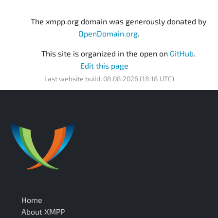
The xmpp.org domain was generously donated by
OpenDomain.org
.
This site is organized in the open on
GitHub
.
Edit this page
Last website build: 08.08.2026 (18:18 UTC)
Home
About XMPP