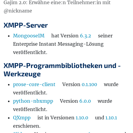
Gajim 2.0: Erwähne eine:n Teilnehmer:in mit
@nickname
XMPP-Server
MongooseIM
hat Version
6.3.2
seiner
Enterprise Instant Messaging-Lösung
veröffentlicht.
XMPP-Programmbibliotheken und -
Werkzeuge
prose-core-client
Version
0.1.100
wurde
veröffentlicht.
python-nbxmpp
Version
6.0.0
wurde
veröffentlicht.
QXmpp
ist in Versionen
1.10.0
und
1.10.1
erschienen.