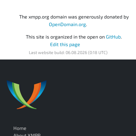
The xmpp.org domain was generously donated by
OpenDomain.org
.
This site is organized in the open on
GitHub
.
Edit this page
Last website build: 06.08.2026 (0:18 UTC)
Home
About XMPP