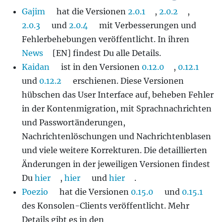
Gajim
hat die Versionen
2.0.1
,
2.0.2
,
2.0.3
und
2.0.4
mit Verbesserungen und
Fehlerbehebungen veröffentlicht. In ihren
News
[EN] findest Du alle Details.
Kaidan
ist in den Versionen
0.12.0
,
0.12.1
und
0.12.2
erschienen. Diese Versionen
hübschen das User Interface auf, beheben Fehler
in der Kontenmigration, mit Sprachnachrichten
und Passwortänderungen,
Nachrichtenlöschungen und Nachrichtenblasen
und viele weitere Korrekturen. Die detaillierten
Änderungen in der jeweiligen Versionen findest
Du
hier
,
hier
und
hier
.
Poezio
hat die Versionen
0.15.0
und
0.15.1
des Konsolen-Clients veröffentlicht. Mehr
Details gibt es in den