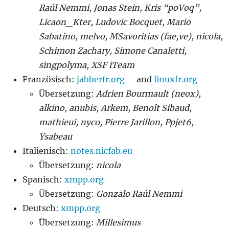
Raúl Nemmi, Jonas Stein, Kris “poVoq”,
Licaon_Kter, Ludovic Bocquet, Mario
Sabatino, melvo, MSavoritias (fae,ve), nicola,
Schimon Zachary, Simone Canaletti,
singpolyma, XSF iTeam
Französisch:
jabberfr.org
and
linuxfr.org
Übersetzung:
Adrien Bourmault (neox),
alkino, anubis, Arkem, Benoît Sibaud,
mathieui, nyco, Pierre Jarillon, Ppjet6,
Ysabeau
Italienisch:
notes.nicfab.eu
Übersetzung:
nicola
Spanisch:
xmpp.org
Übersetzung:
Gonzalo Raúl Nemmi
Deutsch:
xmpp.org
Übersetzung:
Millesimus