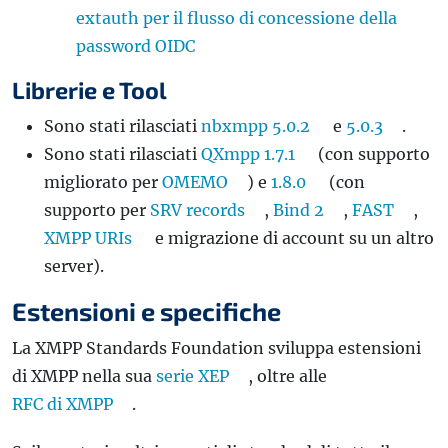
extauth per il flusso di concessione della
password OIDC
Librerie e Tool
Sono stati rilasciati
nbxmpp 5.0.2
e
5.0.3
.
Sono stati rilasciati
QXmpp 1.7.1
(con supporto
migliorato per
OMEMO
) e
1.8.0
(con
supporto per
SRV records
,
Bind 2
,
FAST
,
XMPP URIs
e migrazione di account su un altro
server).
Estensioni e specifiche
La XMPP Standards Foundation sviluppa estensioni
di XMPP nella sua
serie XEP
, oltre alle
RFC di XMPP
.