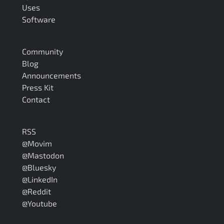
Uses
Software
Community
Blog
Announcements
Press Kit
Contact
RSS
@Movim
@Mastodon
@Bluesky
@LinkedIn
@Reddit
@Youtube