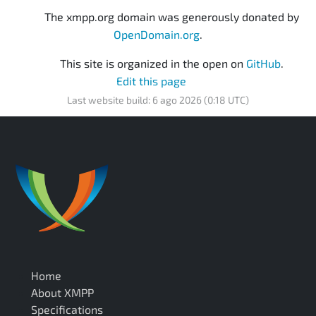
The xmpp.org domain was generously donated by
OpenDomain.org
.
This site is organized in the open on
GitHub
.
Edit this page
Last website build: 6 ago 2026 (0:18 UTC)
Home
About XMPP
Specifications