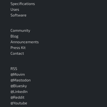
Specifications
Uses
Software
Community
Blog
Announcements
Press Kit
Contact
RSS
@Movim
@Mastodon
@Bluesky
@LinkedIn
@Reddit
@Youtube