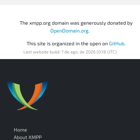
The xmpp.org domain was generously donated by
OpenDomain.org
.
This site is organized in the open on
GitHub
.
Last website build: 7 de ago. de 2026 (0:18 UTC)
Home
About XMPP