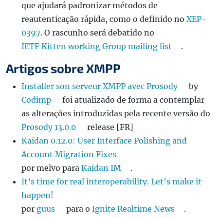
que ajudará padronizar métodos de
reautenticação rápida, como o definido no
XEP-
0397
. O rascunho será debatido no
IETF Kitten working Group mailing list
.
Artigos sobre XMPP
Installer son serveur XMPP avec Prosody
by
Codimp
foi atualizado de forma a contemplar
as alterações introduzidas pela recente versão do
Prosody 13.0.0
release [FR]
Kaidan 0.12.0: User Interface Polishing and
Account Migration Fixes
por melvo para
Kaidan IM
.
It’s time for real interoperability. Let’s make it
happen!
por
guus
para o
Ignite Realtime News
.