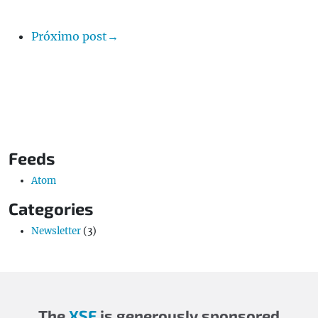
Próximo post→
Feeds
Atom
Categories
Newsletter
(3)
The
XSF
is generously sponsored