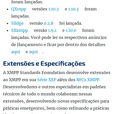
foram lançadas.
QXmpp
versões
1.10.2
e
1.10.3
foram
lançadas.
Slidge
versão
0.2.8
foi lançada.
Slixmpp
versão
1.9.1
e
1.10.0
foram
lançadas. Você pode ler os respectivos anúncios
de Jlançamento e ficar por dentro dos detalhes
aqui
e
aqui
.
Extensões e Especificações
A XMPP Standards Foundation desenvolve extensões
ao XMPP em sua
Série XEP
além dos
RFCs XMPP
.
Desenvolvedores e outros especialistas em padrões
técnicos de todo o mundo colaboram nessas
extensões, desenvolvendo novas especificações para
práticas emergentes, bem como refinando a práticas