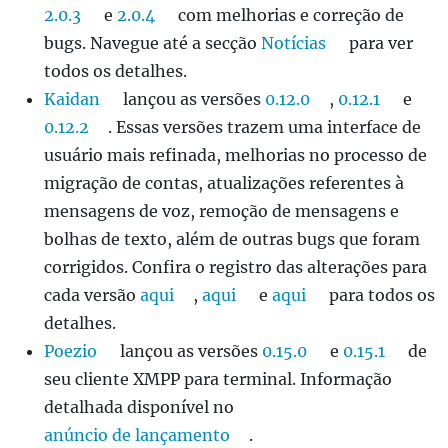
2.0.3
e
2.0.4
com melhorias e correção de
bugs. Navegue até a secção
Notícias
para ver
todos os detalhes.
Kaidan
lançou as versões
0.12.0
,
0.12.1
e
0.12.2
. Essas versões trazem uma interface de
usuário mais refinada, melhorias no processo de
migração de contas, atualizações referentes à
mensagens de voz, remoção de mensagens e
bolhas de texto, além de outras bugs que foram
corrigidos. Confira o registro das alterações para
cada versão
aqui
,
aqui
e
aqui
para todos os
detalhes.
Poezio
lançou as versões
0.15.0
e
0.15.1
de
seu cliente XMPP para terminal. Informação
detalhada disponível no
anúncio de lançamento
.