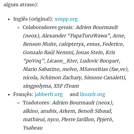
algum atraso):
Inglês (original):
xmpp.org
Colaboradores gerais:
Adrien Bourmault
(neox), Alexander “PapaTutuWawa”, Arne,
Benson Muite, cal0pteryx, emus, Federico,
Gonzalo Raúl Nemmi, Jonas Stein, Kris
“poVoq”, Licaon_Kter, Ludovic Bocquet,
Mario Sabatino, melvo, MSavoritias (fae,ve),
nicola, Schimon Zachary, Simone Canaletti,
singpolyma, XSF iTeam
Françês:
jabberfr.org
and
linuxfr.org
Tradutores:
Adrien Bourmault (neox),
alkino, anubis, Arkem, Benoît Sibaud,
mathieui, nyco, Pierre Jarillon, Ppjet6,
Ysabeau