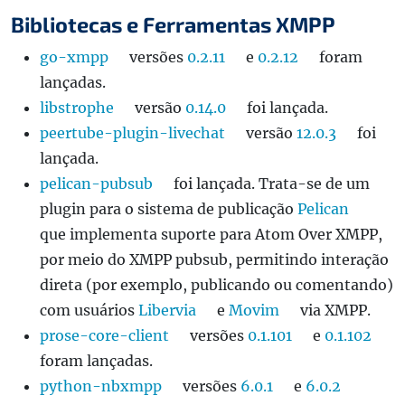
Bibliotecas e Ferramentas XMPP
go-xmpp
versões
0.2.11
e
0.2.12
foram
lançadas.
libstrophe
versão
0.14.0
foi lançada.
peertube-plugin-livechat
versão
12.0.3
foi
lançada.
pelican-pubsub
foi lançada. Trata-se de um
plugin para o sistema de publicação
Pelican
que implementa suporte para Atom Over XMPP,
por meio do XMPP pubsub, permitindo interação
direta (por exemplo, publicando ou comentando)
com usuários
Libervia
e
Movim
via XMPP.
prose-core-client
versões
0.1.101
e
0.1.102
foram lançadas.
python-nbxmpp
versões
6.0.1
e
6.0.2