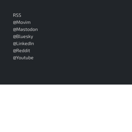
RSS
@Movim
@Mastodon
@Bluesky
@LinkedIn
@Reddit
@Youtube