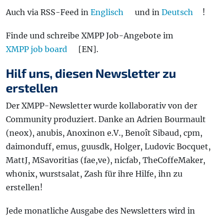
Auch via RSS-Feed in
Englisch
und in
Deutsch
!
Finde und schreibe XMPP Job-Angebote im
XMPP job board
[EN].
Hilf uns, diesen Newsletter zu
erstellen
Der XMPP-Newsletter wurde kollaborativ von der
Community produziert. Danke an Adrien Bourmault
(neox), anubis, Anoxinon e.V., Benoît Sibaud, cpm,
daimonduff, emus, guusdk, Holger, Ludovic Bocquet,
MattJ, MSavoritias (fae,ve), nicfab, TheCoffeMaker,
wh0nix, wurstsalat, Zash für ihre Hilfe, ihn zu
erstellen!
Jede monatliche Ausgabe des Newsletters wird in