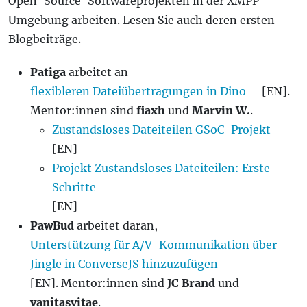
Open-Source-Softwareprojekten in der XMPP-
Umgebung arbeiten. Lesen Sie auch deren ersten
Blogbeiträge.
Patiga
arbeitet an
flexibleren Dateiübertragungen in Dino
[EN].
Mentor:innen sind
fiaxh
und
Marvin W.
.
Zustandsloses Dateiteilen GSoC-Projekt
[EN]
Projekt Zustandsloses Dateiteilen: Erste
Schritte
[EN]
PawBud
arbeitet daran,
Unterstützung für A/V-Kommunikation über
Jingle in ConverseJS hinzuzufügen
[EN]. Mentor:innen sind
JC Brand
und
vanitasvitae
.